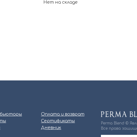
Нет на складе
бьюторы
Оплата и возврат
ты
Сертификаты
Perma Blend © Яв
и
Дневник
Все права защище