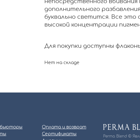
непосредственного вбивания п
дополнительного разбавления
буквально светится. Все это
высокой концентрации пигме
Для покупки доступны флаконы о
Нет на складе
бьюторы
Оплата и возврат
ты
Сертификаты
Perma Blend © Яв