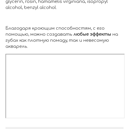
glycerin, rosin, hamamelis virginiana, isopropyl
alcohol, benzyl alcohol.
Благодаря кроющим способностям, с его
помощью, можно создавать
любые эффекты
на
губах как плотную помаду, так и невесомую
акварель.