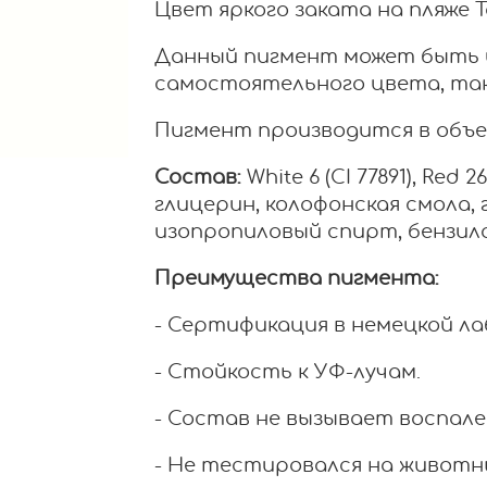
Цвет яркого заката на пляже 
Данный пигмент может быть и
самостоятельного цвета, так 
Пигмент производится в объемах:
Состав:
White 6 (CI 77891), Red 26
глицерин, колофонская смола,
изопропиловый спирт, бензил
Преимущества пигмента:
- Сертификация в немецкой л
- Стойкость к УФ-лучам.
- Состав не вызывает воспале
- Не тестировался на животн