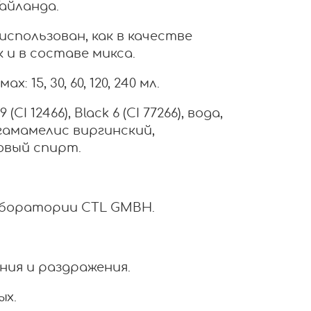
Тайланда.
спользован, как в качестве
и в составе микса.
 15, 30, 60, 120, 240 мл.
9 (CI 12466), Black 6 (CI 77266), вода,
 гамамелис виргинский,
овый спирт.
аборатории CTL GMBH.
ния и раздражения.
ых.