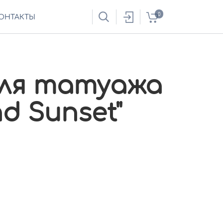
0
ОНТАКТЫ
ля татуажа
nd Sunset"