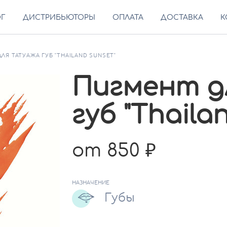
ОГ
ДИСТРИБЬЮТОРЫ
ОПЛАТА
ДОСТАВКА
К
ЛЯ ТАТУАЖА ГУБ "THAILAND SUNSET"
Пигмент д
губ "Thaila
от 850
НАЗНАЧЕНИЕ
Губы