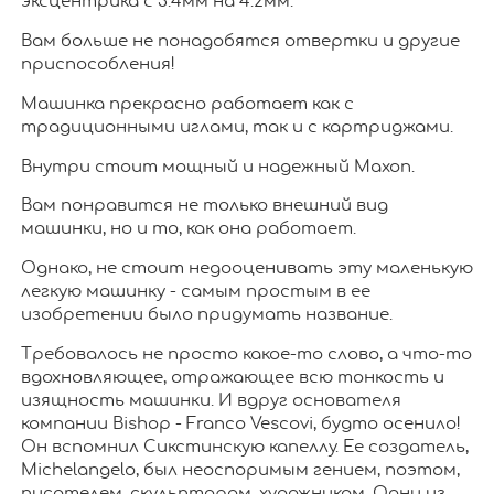
эксцентрика с 3.4мм на 4.2мм.
Вам больше не понадобятся отвертки и другие
приспособления!
Машинка прекрасно работает как с
традиционными иглами, так и с картриджами.
Внутри стоит мощный и надежный Maxon.
Вам понравится не только внешний вид
машинки, но и то, как она работает.
Однако, не стоит недооценивать эту маленькую
легкую машинку - самым простым в ее
изобретении было придумать название.
Требовалось не просто какое-то слово, а что-то
вдохновляющее, отражающее всю тонкость и
изящность машинки. И вдруг основателя
компании Bishop - Franco Vescovi, будто осенило!
Он вспомнил Сикстинскую капеллу. Ее создатель,
Michelangelo, был неоспоримым гением, поэтом,
писателем, скульптором, художником. Одни из