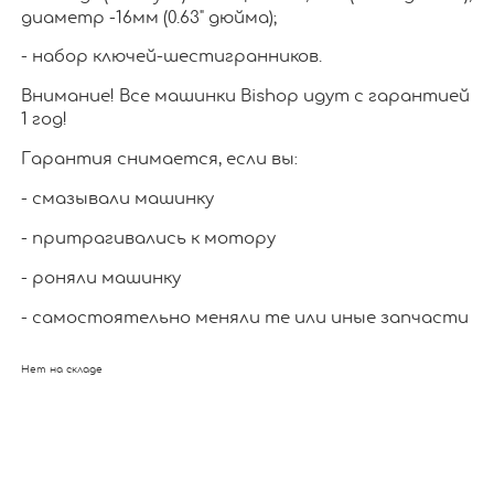
диаметр -16мм (0.63" дюйма);
- набор ключей-шестигранников.
Внимание! Все машинки Bishop идут с гарантией
1 год!
Гарантия снимается, если вы:
- смазывали машинку
- притрагивались к мотору
- роняли машинку
- самостоятельно меняли те или иные запчасти
Нет на складе