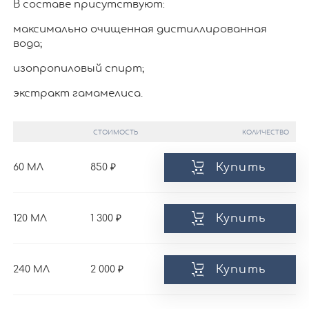
В составе присутствуют:
максимально очищенная дистиллированная
вода;
изопропиловый спирт;
экстракт гамамелиса.
СТОИМОСТЬ
КОЛИЧЕСТВО
Купить
60 МЛ
850
Купить
120 МЛ
1 300
Купить
240 МЛ
2 000