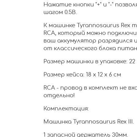
Нажатие кнопки "+" и "-" позв
шагом 0.5В.
К машинке Tyrannosaurus Rex 
RCA, который можно подключит
ваш аккумулятор разрядился 
от классического блока питан
Размер машинки в упаковке: 22 х
Размер кейса: 18 х 12 х 6 см
RCA - провод в комплект не в
отдельно!
Комплектация:
Машинка Tyrannosaurus Rex III.
1 запасной держатель 30мм.