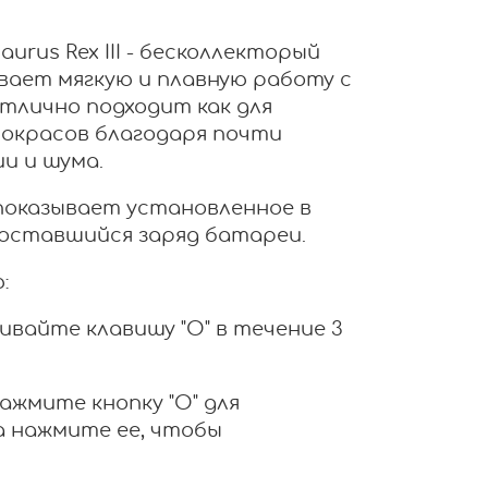
urus Rex III - бесколлекторый
вает мягкую и плавную работу с
тлично подходит как для
покрасов благодаря почти
и и шума.
оказывает установленное в
оставшийся заряд батареи.
:
вайте клавишу "O" в течение 3
ажмите кнопку "O" для
 нажмите ее, чтобы