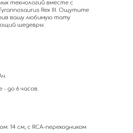
ных технологий вместе с
rannosaurus Rex III. Ощутите
тив вашу любимую тату
ающий шедевры.
Ач.
- до 6 часов.
м: 14 см, с RCA-переходником