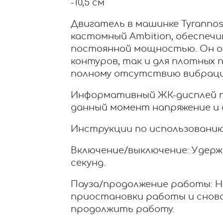
-10,5 см
Двигатель в машинке Tyrannosa
кастомный Ambition, обеспечи
постоянной мощностью. Он о
контуров, так и для плотных 
полному отсутствию вибраци
Информативный ЖК-дисплей п
данный момент напряжение и 
Инструкции по использованию
Включение/выключение: Удержи
секунд.
Пауза/продолжение работы: Н
приостановки работы и снова
продолжить работу.