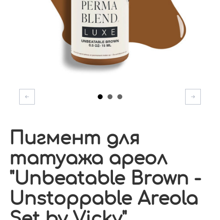
Пигмент для
татуажа ареол
"Unbeatable Brown -
Unstoppable Areola
Set by Vicky"