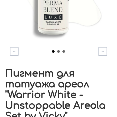
Пигмент для
татуажа ареол
"Warrior White -
Unstoppable Areola
Set by Vicky"