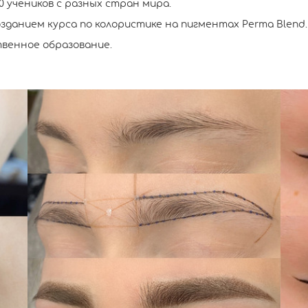
0 учеников с разных стран мира.
зданием курса по колористике на пигментах Perma Blend.
венное образование.