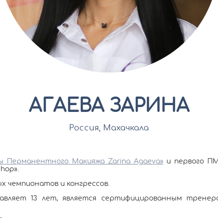
АГАЕВА ЗАРИНА
Росcия, Махачкала
ы Перманентного Макияжа Zarina Agaeva»
и первого ПМ
hop».
х чемпионатов и конгрессов.
вляет 13 лет, является сертифицированным тренеро