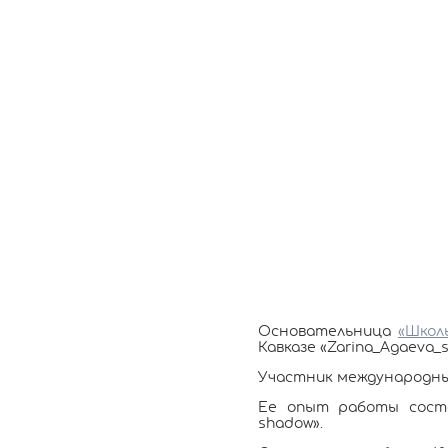
Основательница
«Школ
Кавказе «Zarina_Agaeva_s
Участник международны
Ее опыт работы соста
shadow».