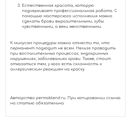
Естественная красота, которую
подчеркивает профессиональная работа. С
помощью мастерского исполнения можно
сделать брови выразительными, губы
чувственными, а веки женственными.
К минусам процедуры можно отнести то, что
перманент подходит не всем. Нельзя проводить
при воспалительных процессах, эндокринных
нарушениях, заболеваниях крови. Также, стоит
отказаться тем, у кого есть склонность к
аллергическим реакциям на краску.
Авторство permablend.ru. При копировании ссылка
на статью обязательна.