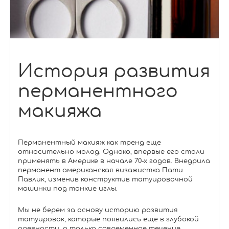
История развития
перманентного
макияжа
Перманентный макияж как тренд еще
относительно молод. Однако, впервые его стали
применять в Америке в начале 70-х годов. Внедрила
перманент американская визажистка Пати
Павлик, изменив конструктив татуировочной
машинки под тонкие иглы.
Мы не берем за основу историю развития
татуировок, которые появились еще в глубокой
древности, а только современное течение,