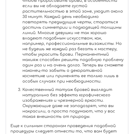
чтобы прорисовать брови, в особенности
если вы не обладаете густой
растительностью в этой зоне, уходит около
30 минут. Каждый день необходимо
повторять предыдущие черты, стараться
достичь симметрии и подходящей толщины
линий. Многие девушки не так хорошо
владеют подобным искусством, как,
например, профессиональные визажисты. Но
не будешь же каждый раз бегать к мастеру,
чтобы украсить брови. Перманентный
макияж способен решить подобную проблему
один раз и на очень долго. Теперь вы сможете
наконец-то забыть о декоративной
косметике или применять ее только лишь в
особых случаях при необходимости.
Качественный татуаж бровей выглядит
натурально без эффекта «графического
изображения» и чрезмерной яркости.
Окружающие даже не заподозрят, что вы
накрасили, а просто подумают, что у вас
такая внешность от природы.
Еще к сильным сторонам проведения подобной
процедуры следует отнести то, что вам будет