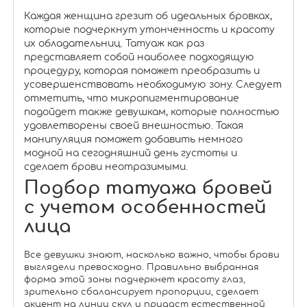
Каждая женщина грезит об идеальных бровках,
которые подчеркнут утонченность и красоту
их обладательниц. Татуаж как раз
представляет собой наиболее подходящую
процедуру, которая поможет преобразить и
усовершенствовать необходимую зону. Следует
отметить, что микропигментирование
подойдет также девушкам, которые полностью
удовлетворены своей внешностью. Такая
манипуляция поможет добавить немного
модной на сегодняшний день густоты и
сделает брови неотразимыми.
Подбор татуажа бровей
с учетом особенностей
лица
Все девушки знают, насколько важно, чтобы брови
выглядели превосходно. Правильно выбранная
форма этой зоны подчеркнет красоту глаз,
зрительно сбалансирует пропорции, сделает
акцент на линии скул и придаст естественной