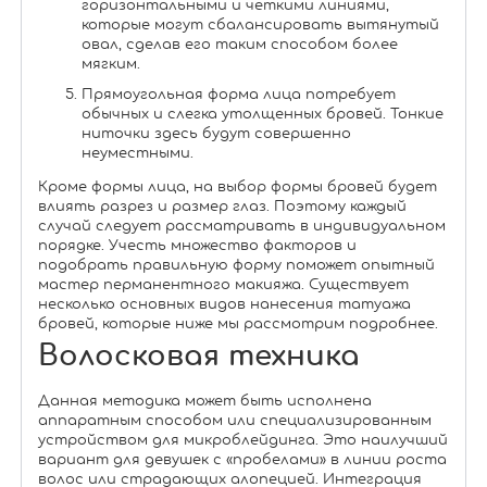
горизонтальными и четкими линиями,
которые могут сбалансировать вытянутый
овал, сделав его таким способом более
мягким.
Прямоугольная форма лица потребует
обычных и слегка утолщенных бровей. Тонкие
ниточки здесь будут совершенно
неуместными.
Кроме формы лица, на выбор формы бровей будет
влиять разрез и размер глаз. Поэтому каждый
случай следует рассматривать в индивидуальном
порядке. Учесть множество факторов и
подобрать правильную форму поможет опытный
мастер перманентного макияжа. Существует
несколько основных видов нанесения татуажа
бровей, которые ниже мы рассмотрим подробнее.
Волосковая техника
Данная методика может быть исполнена
аппаратным способом или специализированным
устройством для микроблейдинга. Это наилучший
вариант для девушек с «пробелами» в линии роста
волос или страдающих алопецией. Интеграция