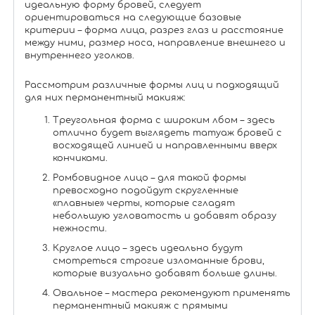
идеальную форму бровей, следует
ориентироваться на следующие базовые
критерии – форма лица, разрез глаз и расстояние
между ними, размер носа, направление внешнего и
внутреннего уголков.
Рассмотрим различные формы лиц и подходящий
для них перманентный макияж:
Треугольная форма с широким лбом – здесь
отлично будет выглядеть татуаж бровей с
восходящей линией и направленными вверх
кончиками.
Ромбовидное лицо – для такой формы
превосходно подойдут скругленные
«плавные» черты, которые сгладят
небольшую угловатость и добавят образу
нежности.
Круглое лицо – здесь идеально будут
смотреться строгие изломанные брови,
которые визуально добавят больше длины.
Овальное – мастера рекомендуют применять
перманентный макияж с прямыми