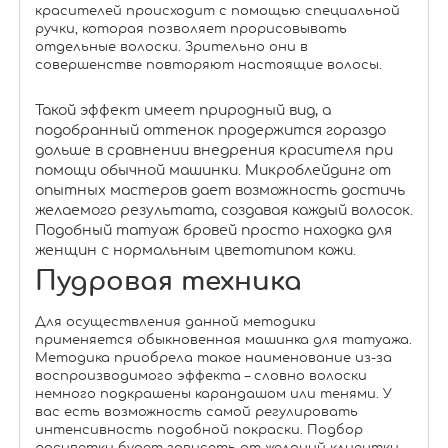
красителей происходит с помощью специальной
ручки, которая позволяет прорисовывать
отдельные волоски. Зрительно они в
совершенстве повторяют настоящие волосы.
Такой эффект имеет природный вид, а
подобранный оттенок продержится гораздо
дольше в сравнении внедрения красителя при
помощи обычной машинки. Микроблейдинг от
опытных мастеров дает возможность достичь
желаемого результата, создавая каждый волосок.
Подобный татуаж бровей просто находка для
женщин с нормальным цветотипом кожи.
Пудровая техника
Для осуществления данной методики
применяется обыкновенная машинка для татуажа.
Методика приобрела такое наименование из-за
воспроизводимого эффекта – словно волоски
немного подкрашены карандашом или тенями. У
вас есть возможность самой регулировать
интенсивность подобной покраски. Подбор