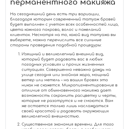
перманентного макияжа
На сегодняшний день есть три вариации,
благодаря которым современный татуаж бровей
будет выполнен с учетом всех особенностей лица,
цвета кожного покрова, волос и пожеланий
клиенток. Несмотря на то, какой вид татуажа вы
выберете, можно перечислить все сильные
стороны проведения подобной процедуры:
Изящный и великолепный внешний вид,
который будет радовать вас в любых
погодных условиях и прочих жизненных
ситуациях. Совершенно неважно дождь на
улице сегодня или знойная жара, мощный
ветер или метель – на ваших бровях это
никак не скажется. Микропигментирование в
отличие от обыкновенного макияжа дает
возможность сохранить расцветку и черты,
которые не разотрутся и не смоются. Вам
же остается только лишь наслаждаться
своей красотой и радовать окружающих
великолепной внешностью.
Существенная экономия времени. Для того