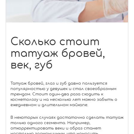
Сколько стоит
татуаж бровей,
век, губ
Татуаж бровей, глаз и губ давно пользуется
популярностью у девушек и стал своеобразным
трендом. Стоит один-два раза сходить к
косметологу и на несколько лет можно забыть о
ежедневном и длительном мэйкапе.
В некоторых случаях достаточно сделать татуаж
только одного сегмента. Например,
откорректировать веки и образ станет
настолько гармоничным, что наносить