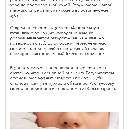
делают опытные мастера и специалисты с
хорошо поставленной рукой. Результатом этой
техники становятся пухлые и выразительные
губы.
Отдельно стоит выделить «
Акварельную
технику
», с помощью которой пигмент
растушевывается аккуратными линиями на
поверхность губ. Со стороны, перманентный
макияж, выполненный в акварельной технике
выглядит как нанесенный блеск или бальзам.
В данном случае наносится контур такого же
оттенка, что и основной пигмент. Результатом
становится эффект стертой помады. Губы
становятся чуть пухлее и объемнее. Растушевку
можно использовать женщинам в любом возрасте.