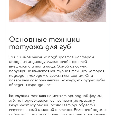
Основные техники
татуажа для губ
Та или иная техника подбирается мастером
исходя из индивидуальных особенностей
внешности и типа лица. Одной из самых
популярных является контурная техника, которая
подходит молодым и зрелым женщинам. Она
позволяет создать четкий контур, как будто губы
обведены карандашом.
Контурная техника
не меняет природной формы
губ, но подчеркивает естественную красоту.
Результат коррекции позволяет приобрести
естественный и мягкий оттенок. Если необходимо
добиться яркости и сочности, мастер дополняет