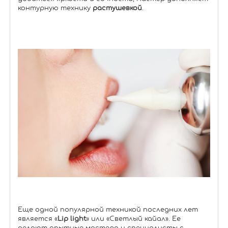
контурную технику
растушевкой
.
Еще одной популярной техникой последних лет
является «
Lip light
» или «Светлый кайал». Ее