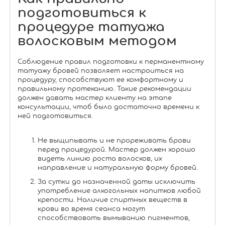
подготовиться к
процедуре татуажа
волосковым методом
Соблюдение правил подготовки к перманентному
татуажу бровей позволяет настроиться на
процедуру, способствуют ее комфортному и
правильному протеканию. Такие рекомендации
должен давать мастер клиенту на этапе
консультации, чтоб было достаточно времени к
ней подготовиться.
Не выщипывать и не прореживать брови
перед процедурой. Мастер должен хорошо
видеть линию роста волосков, их
направление и натуральную форму бровей.
За сутки до назначенной даты исключить
употребление алкогольных напитков любой
крепости. Наличие спиртных веществ в
крови во время сеанса могут
способствовать вымыванию пигментов,