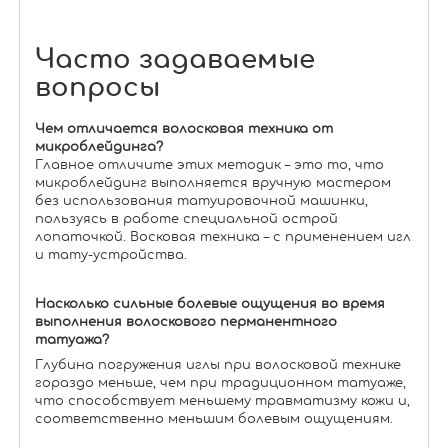
Часто задаваемые
вопросы
Чем отличается волосковая техника от
микроблейдинга?
Главное отличите этих методик – это то, что
микроблейдинг выполняется вручную мастером
без использования татуировочной машинки,
пользуясь в работе специальной острой
лопаточкой. Восковая техника – с применением игл
и тату-устройства.
Насколько сильные болевые ощущения во время
выполнения волоскового перманентного
татуажа?
Глубина погружения иглы при волосковой технике
гораздо меньше, чем при традиционном татуаже,
что способствует меньшему травматизму кожи и,
соответственно меньшим болевым ощущениям.