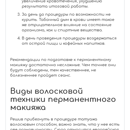
увеличение кровотечения, ухудшению
результата итоговой работы.
За день до процедуры по возможности не
курить. Табачный дым в крови имеет такое
же отрицательное влияние на состояние
организма, как и спиртные вещества.
В день проведения процедуры воздержаться
от острой пищи и кофейных напитков.
Рекомендации по подготовке к перманентному
макияжу достаточно несложные. Чем точнее они
будут соблюдены, тем качественнее, не
болезненнее пройдет сеанс.
Виды волосковой
техники перманентного
макияжа
Решив прибегнуть в процедуре татуажа
волосковым способом, важно знать, что у нее есть
две разновидности. Сюда относится европейская