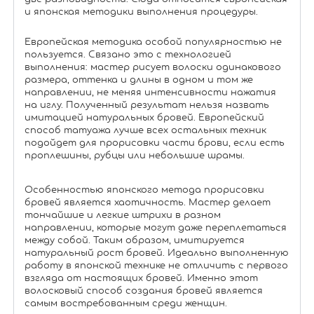
и японская методики выполнения процедуры.
Европейская методика особой популярностью не
пользуется. Связано это с технологией
выполнения: мастер рисует волоски одинакового
размера, оттенка и длины в одном и том же
направлении, не меняя интенсивности нажатия
на иглу. Полученный результат нельзя назвать
имитацией натуральных бровей. Европейский
способ татуажа лучше всех остальных техник
подойдет для прорисовки части брови, если есть
проплешины, рубцы или небольшие шрамы.
Особенностью японского метода прорисовки
бровей является хаотичность. Мастер делает
тончайшие и легкие штрихи в разном
направлении, которые могут даже переплетаться
между собой. Таким образом, имитируется
натуральный рост бровей. Идеально выполненную
работу в японской технике не отличить с первого
взгляда от настоящих бровей. Именно этот
волосковый способ создания бровей является
самым востребованным среди женщин.