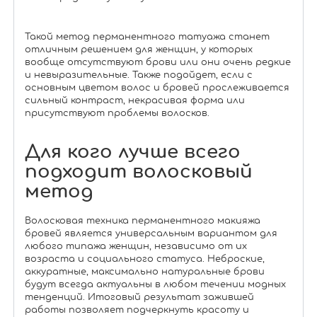
Такой метод перманентного татуажа станет
отличным решением для женщин, у которых
вообще отсутствуют брови или они очень редкие
и невыразительные. Также подойдет, если с
основным цветом волос и бровей прослеживается
сильный контраст, некрасивая форма или
присутствуют проблемы волосков.
Для кого лучше всего
подходит волосковый
метод
Волосковая техника перманентного макияжа
бровей является универсальным вариантом для
любого типажа женщин, независимо от их
возраста и социального статуса. Неброские,
аккуратные, максимально натуральные брови
будут всегда актуальны в любом течении модных
тенденций. Итоговый результат зажившей
работы позволяет подчеркнуть красоту и