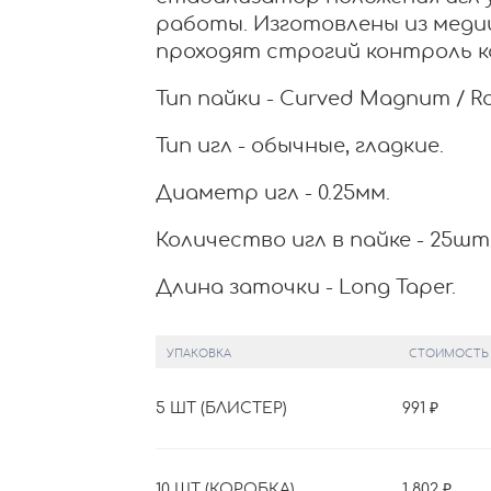
работы. Изготовлены из меди
проходят строгий контроль к
Тип пайки - Curved Magnum / 
Тип игл - обычные, гладкие.
Диаметр игл - 0.25мм.
Количество игл в пайке - 25шт
Длина заточки - Long Taper.
УПАКОВКА
СТОИМОСТЬ
5 ШТ (БЛИСТЕР)
991
10 ШТ (КОРОБКА)
1 802