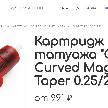
ОГ
ДИСТРИБЬЮТОРЫ
ОПЛАТА
ДОСТАВКА
К
ТРИДЖ ДЛЯ ТАТУАЖА "CARTEL CURVED MAGNUM LONG TAPER 0.25/25"
Картридж 
татуажа "
Curved Ma
Taper 0.25/
от 991