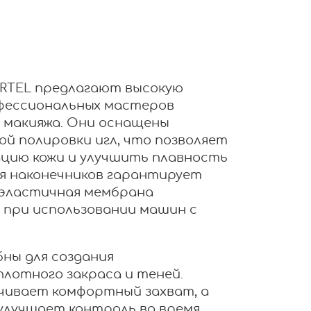
RTEL предлагают высокую
офессиональных мастеров
 макияжа. Они оснащены
й полировки игл, что позволяет
ию кожи и улучшить плавность
ия наконечников гарантирует
 эластичная мембрана
 при использовании машин с
ны для создания
плотного закраса и теней.
чивает комфортный захват, а
улучшает контроль во время