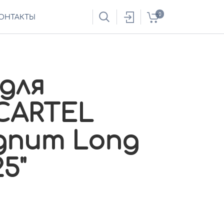
0
ОНТАКТЫ
для
CARTEL
gnum Long
25"