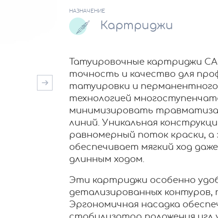
НАЗНАЧЕНИЕ
Картриджи
Татуировочные картриджи CA
точность и качество для пр
татуировки и перманентного
технологией многоступенчато
минимизировать травматизац
линий. Уникальная конструкц
равномерный поток краски, а
обеспечивает мягкий ход даже
длинным ходом.
Эти картриджи особенно удоб
детализированных контуров, 
Эргономичная насадка обеспе
стабилизатор положения игл 