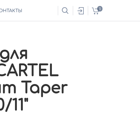
0
ОНТАКТЫ
для
CARTEL
um Taper
/11"