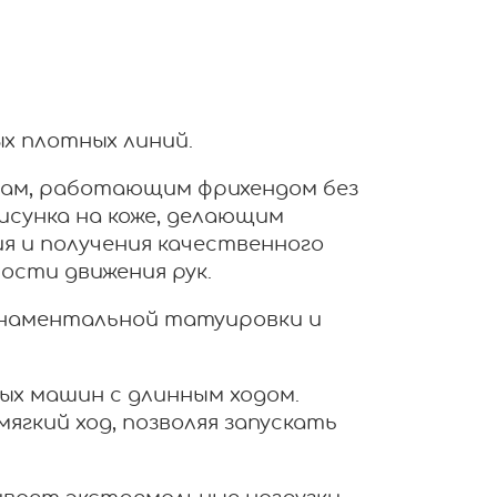
х плотных линий.
рам, работающим фрихендом без
сунка на коже, делающим
я и получения качественного
ости движения рук.
рнаментальной татуировки и
х машин с длинным ходом.
гкий ход, позволяя запускать