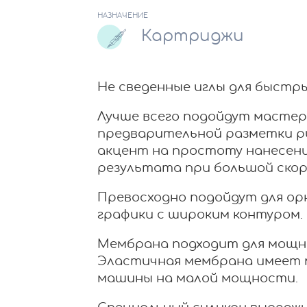
НАЗНАЧЕНИЕ
Картриджи
Не сведенные иглы для быстры
Лучше всего подойдут масте
предварительной разметки ри
акцент на простоту нанесени
результата при большой скор
Превосходно подойдут для о
графики с широким контуром.
Мембрана подходит для мощны
Эластичная мембрана имеет мя
машины на малой мощности.