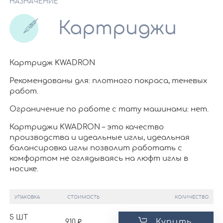
НАЗНАЧЕНИЕ
Картриджи
Картридж KWADRON
Рекомендованы для: плотного покраса, теневых
работ.
Ограничение по работе c тату машинами: нет.
Картриджи KWADRON – это качество
производства и идеальные иглы, идеальная
балансировка иглы позволит работать с
комфортом не оглядываясь на люфт иглы в
носике.
УПАКОВКА
СТОИМОСТЬ
КОЛИЧЕСТВО
5 ШТ
Купить
910