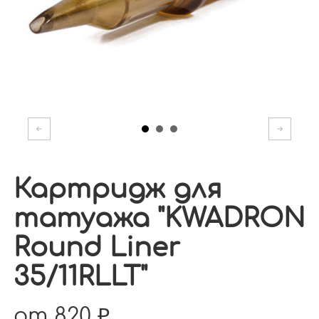
Картридж для
татуажа "KWADRON
Round Liner
35/11RLLT"
от 820