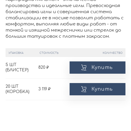
производства и идеальные иглы. Превосходная
балансировка иглы и совершенная система
стабилизации ее в носике позволит работать с
комфортом, выполняя любые виды работ - от
тонкой и изящной межреснички или стрелок до
больших татуировок с плотным закрасом.
УПАКОВКА
СТОИМОСТЬ
КОЛИЧЕСТВО
5 ШТ
Купить
820
(БЛИСТЕР)
20 ШТ
Купить
3 119
(КОРОБКА)