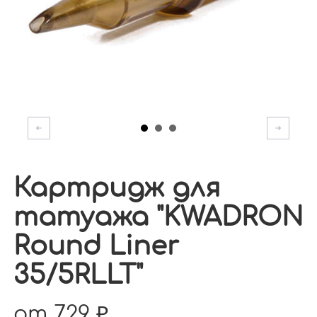
Картридж для
татуажа "KWADRON
Round Liner
35/5RLLT"
от 729