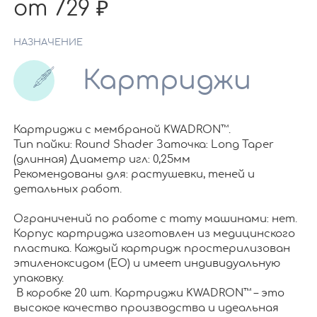
от 729
НАЗНАЧЕНИЕ
Картриджи
Картриджи с мембраной KWADRON™.
Тип пайки: Round Shader Заточка: Long Taper
(длинная) Диаметр игл: 0,25мм
Рекомендованы для: растушевки, теней и
детальных работ.
Ограничений по работе c тату машинами: нет.
Корпус картриджа изготовлен из медицинского
пластика. Каждый картридж простерилизован
этиленоксидом (EO) и имеет индивидуальную
упаковку.
В коробке 20 шт. Картриджи KWADRON™ – это
высокое качество производства и идеальная