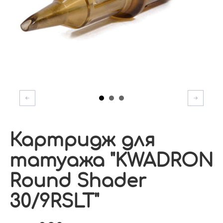
Картридж для
татуажа "KWADRON
Round Shader
30/9RSLT"