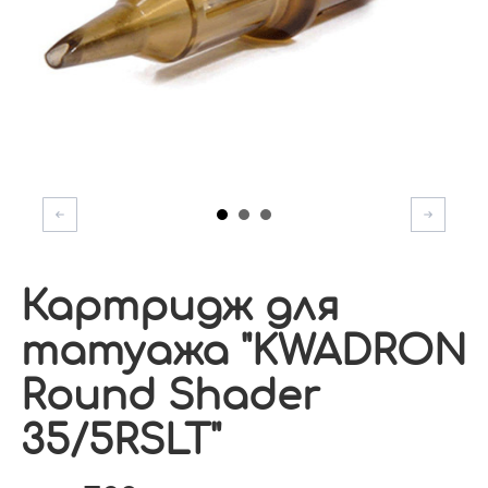
Картридж для
татуажа "KWADRON
Round Shader
35/5RSLT"