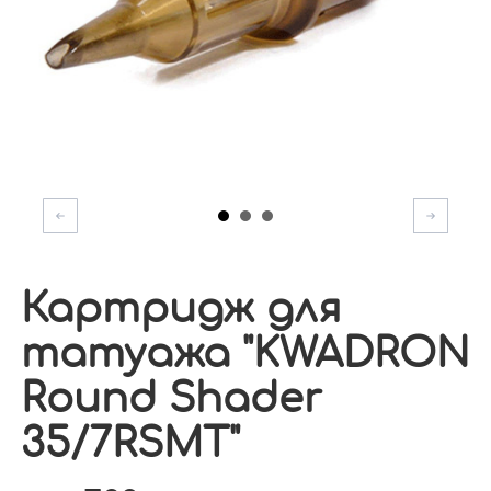
Картридж для
татуажа "KWADRON
Round Shader
35/7RSMT"