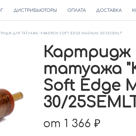
ОГ
ДИСТРИБЬЮТОРЫ
ОПЛАТА
ДОСТАВКА
К
ТРИДЖ ДЛЯ ТАТУАЖА "KWADRON SOFT EDGE MAGNUM 30/25SEMLT"
Картридж 
татуажа 
Soft Edge
30/25SEMLT
от 1 366