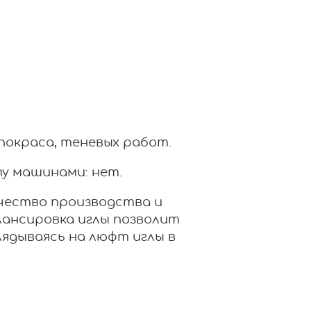
покраса, теневых работ.
у машинами: нет.
чество производства и
лансировка иглы позволит
ядываясь на люфт иглы в