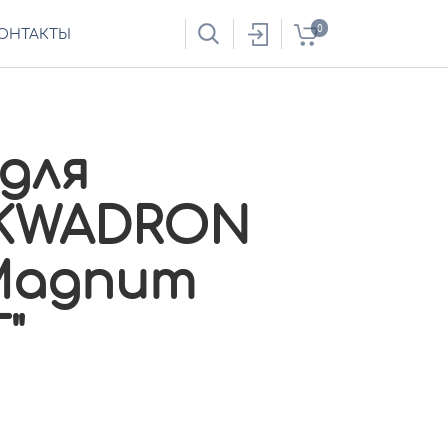
0
ОНТАКТЫ
для
"KWADRON
 Magnum
"