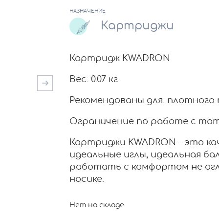
НАЗНАЧЕНИЕ
Картриджи
Картридж KWADRON
Вес: 0.07 кг
Рекомендованы для: плотного 
Ограничение по работе c тат
Картриджи KWADRON – это ка
идеальные иглы, идеальная ба
работать с комфортом не огл
носике.
Нет на складе