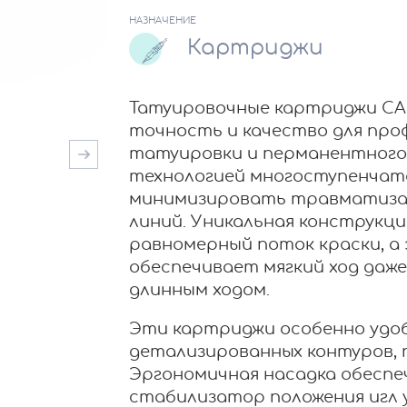
НАЗНАЧЕНИЕ
Картриджи
Татуировочные картриджи CA
точность и качество для пр
татуировки и перманентного
технологией многоступенчато
минимизировать травматизац
линий. Уникальная конструкц
равномерный поток краски, а
обеспечивает мягкий ход даже
длинным ходом.
Эти картриджи особенно удоб
детализированных контуров, 
Эргономичная насадка обеспе
стабилизатор положения игл 