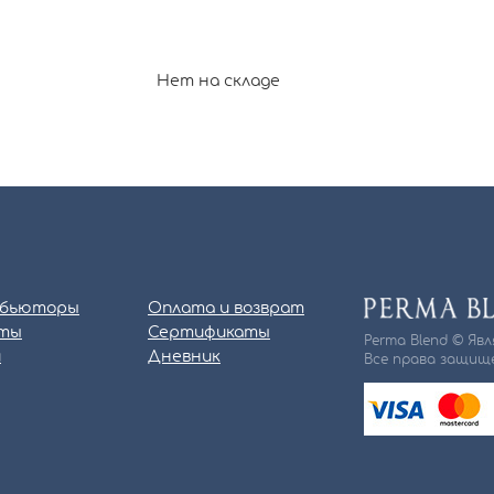
Нет на складе
бьюторы
Оплата и возврат
ты
Сертификаты
Perma Blend © Яв
и
Дневник
Все права защище