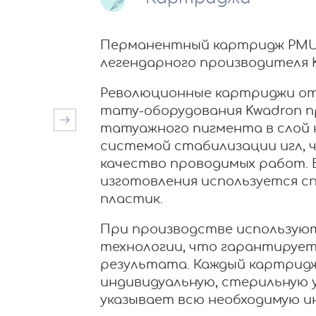
Перманентный картридж PMU 
легендарного производителя 
Революционные картриджи от
тату-оборудования Kwadron п
татуажного пигмента в слой 
системой стабилизации игл,
качество проводимых работ. 
изготовления используется с
пластик.
При производстве используют
технологии, что гарантирует
результата. Каждый картридж
индивидуальную, стерильную у
указывает всю необходимую 