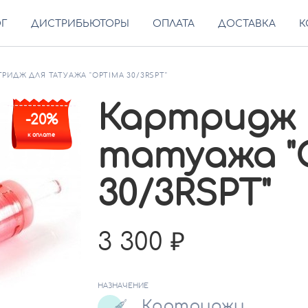
ОГ
ДИСТРИБЬЮТОРЫ
ОПЛАТА
ДОСТАВКА
К
ТРИДЖ ДЛЯ ТАТУАЖА "OPTIMA 30/3RSPT"
Картридж 
-20%
к оплате
татуажа "
30/3RSPT"
3 300
НАЗНАЧЕНИЕ
Картриджи