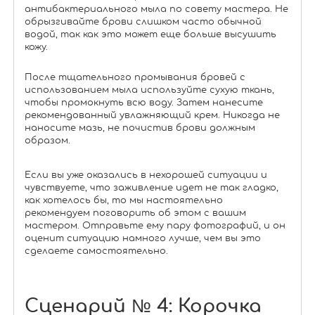
антибактериального мыла по совету мастера. Не
обрызгивайте брови слишком часто обычной
водой, так как это может еще больше высушить
кожу.
После тщательного промывания бровей с
использованием мыла используйте сухую ткань,
чтобы промокнуть всю воду. Затем нанесите
рекомендованный увлажняющий крем. Никогда не
наносите мазь, не почистив брови должным
образом.
Если вы уже оказались в нехорошей ситуации и
чувствуете, что заживление идет не так гладко,
как хотелось бы, то мы настоятельно
рекомендуем поговорить об этом с вашим
мастером. Отправьте ему пару фотографий, и он
оценит ситуацию намного лучше, чем вы это
сделаете самостоятельно.
Сценарий № 4: Корочка