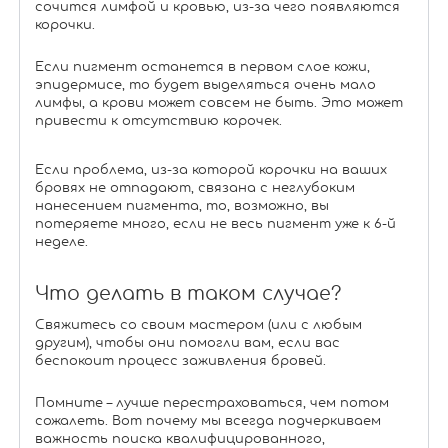
сочится лимфой и кровью, из-за чего появляются
корочки.
Если пигмент останется в первом слое кожи,
эпидермисе, то будет выделяться очень мало
лимфы, а крови может совсем не быть. Это может
привести к отсутствию корочек.
Если проблема, из-за которой корочки на ваших
бровях не отпадают, связана с неглубоким
нанесением пигмента, то, возможно, вы
потеряете много, если не весь пигмент уже к 6-й
неделе.
Что делать в таком случае?
Свяжитесь со своим мастером (или с любым
другим), чтобы они помогли вам, если вас
беспокоит процесс заживления бровей.
Помните – лучше перестраховаться, чем потом
сожалеть. Вот почему мы всегда подчеркиваем
важность поиска квалифицированного,