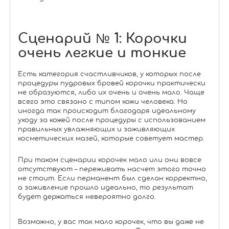
Сценарий № 1: Корочки
очень легкие и тонкие
Есть категория счастливчиков, у которых после
процедуры пудровых бровей корочки практически
не образуются, либо их очень и очень мало. Чаще
всего это связано с типом кожи человека. Но
иногда так происходит благодаря идеальному
уходу за кожей после процедуры с использованием
правильных увлажняющих и заживляющих
косметических мазей, которые советует мастер.
При таком сценарии корочек мало или они вовсе
отсутствуют – переживать насчет этого точно
не стоит. Если перманент был сделан корректно,
а заживление прошло идеально, то результат
будет держаться невероятно долго.
Возможно, у вас так мало корочек, что вы даже не