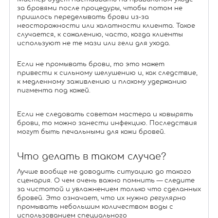
за бровями после процедуры, чтобы потом не
пришлось переделывать брови из-за
неосторожности или халатности клиента. Такое
случается, к сожалению, часто, когда клиенты
используют не те мази или гели для ухода.
Если не промывать брови, то это может
привести к сильному шелушению и, как следствие,
к медленному заживлению и плохому удержанию
пигмента под кожей.
Если не следовать советам мастера и ковырять
брови, то можно занести инфекцию. Последствия
могут быть печальными для кожи бровей.
Что делать в таком случае?
Лучше вообще не доводить ситуацию до такого
сценария. О чем очень важно помнить — следите
за чистотой и увлажнением только что сделанных
бровей. Это означает, что их нужно регулярно
промывать небольшим количеством воды с
использованием специального