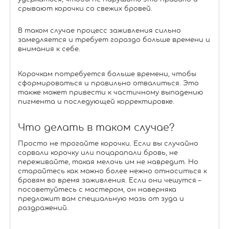
срывают корочки со свежих бровей.
В таком случае процесс заживления сильно
замедляется и требует гораздо больше времени и
внимания к себе.
Корочкам потребуется больше времени, чтобы
сформироваться и правильно отвалиться. Это
также может привести к частичному выпадению
пигмента и последующей корректировке.
Что делать в таком случае?
Просто не трогайте корочки. Если вы случайно
сорвали корочку или поцарапали бровь, не
переживайте, такая мелочь им не навредит. Но
старайтесь как можно более нежно относиться к
бровям во время заживления. Если они чешутся –
посоветуйтесь с мастером, он наверняка
предложит вам специальную мазь от зуда и
раздражений.