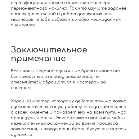
сертифицированного и опытного мастера
перманентного макияжа. Так что изучите заранее
список достижений и работ доступных вам
мастеров, чтобы избежать любых неожиданных
сценариев.
Заключительное
примечание
Если ваши недавно сделанные брови вызывают
беспокойство в период заживления, не
стесняйтесь обращаться к мастерам за
советом.
Хороший мастер, которому действительно важно
сделать качественную работу, всегда заботится
о своем клиенте и помогает ему на всем пути – до
процедуры и после. Это поможет избежать любых
нежелательных осложнений во время процесса
заживления, и тогда ваши брови будут выглядеть
идеально.