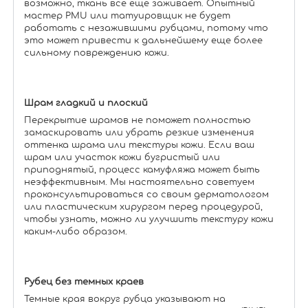
возможно, ткань все еще заживает. Опытный
мастер PMU или татуировщик не будет
работать с незажившими рубцами, потому что
это может привести к дальнейшему еще более
сильному повреждению кожи.
Шрам гладкий и плоский
Перекрытие шрамов не поможет полностью
замаскировать или убрать резкие изменения
оттенка шрама или текстуры кожи. Если ваш
шрам или участок кожи бугристый или
приподнятый, процесс камуфляжа может быть
неэффективным. Мы настоятельно советуем
проконсультироваться со своим дерматологом
или пластическим хирургом перед процедурой,
чтобы узнать, можно ли улучшить текстуру кожи
каким-либо образом.
Рубец без темных краев
Темные края вокруг рубца указывают на