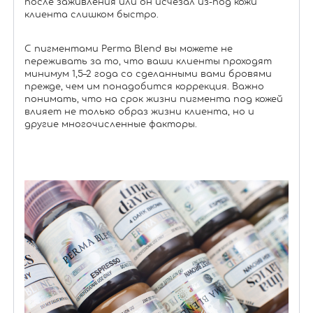
после заживления или он исчезал из-под кожи
клиента слишком быстро.
С пигментами Perma Blend вы можете не
переживать за то, что ваши клиенты проходят
минимум 1,5–2 года со сделанными вами бровями
прежде, чем им понадобится коррекция. Важно
понимать, что на срок жизни пигмента под кожей
влияет не только образ жизни клиента, но и
другие многочисленные факторы.