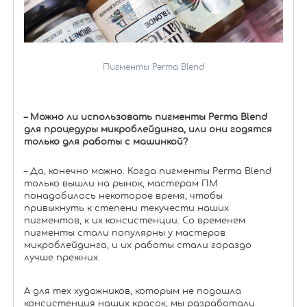
Пигменты Perma Blend
– Можно ли использовать пигменты Perma Blend
для процедуры микроблейдинга, или они годятся
только для работы с машинкой?
– Да, конечно можно. Когда пигменты Perma Blend
только вышли на рынок, мастерам ПМ
понадобилось некоторое время, чтобы
привыкнуть к степени текучести наших
пигментов, к их консистенции. Со временем
пигменты стали популярны у мастеров
микроблейдинга, и их работы стали гораздо
лучше прежних.
А для тех художников, которым не подошла
консистенция наших красок, мы разработали