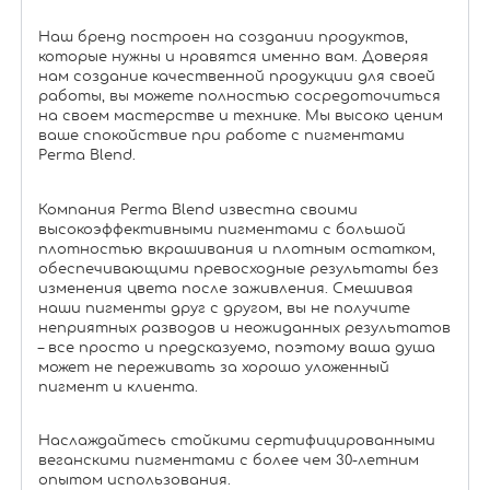
Наш бренд построен на создании продуктов,
которые нужны и нравятся именно вам. Доверяя
нам создание качественной продукции для своей
работы, вы можете полностью сосредоточиться
на своем мастерстве и технике. Мы высоко ценим
ваше спокойствие при работе с пигментами
Perma Blend.
Компания Perma Blend известна своими
высокоэффективными пигментами с большой
плотностью вкрашивания и плотным остатком,
обеспечивающими превосходные результаты без
изменения цвета после заживления. Смешивая
наши пигменты друг с другом, вы не получите
неприятных разводов и неожиданных результатов
– все просто и предсказуемо, поэтому ваша душа
может не переживать за хорошо уложенный
пигмент и клиента.
Наслаждайтесь стойкими сертифицированными
веганскими пигментами с более чем 30-летним
опытом использования.