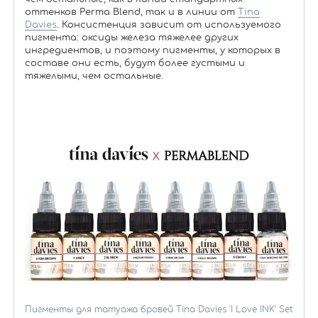
оттенков Perma Blend, так и в линии от
Tina
Davies
. Консистенция зависит от используемого
пигмента: оксиды железа тяжелее других
ингредиентов, и поэтому пигменты, у которых в
составе они есть, будут более густыми и
тяжелыми, чем остальные.
Пигменты для татуажа бровей Tina Davies 'I Love INK' Set