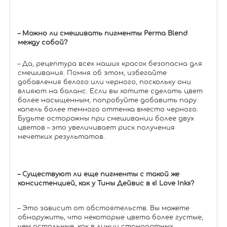
– Можно ли смешивать пигменты Perma Blend
между собой?
– Да, рецептура всех наших красок безопасна для
смешивания. Помня об этом, избегайте
добавления белого или черного, поскольку они
влияют на баланс. Если вы хотите сделать цвет
более насыщенным, попробуйте добавить пару
капель более темного оттенка вместо черного.
Будьте осторожны при смешивании более двух
цветов – это увеличивает риск получения
нечетких результатов.
– Существуют ли еще пигменты с такой же
консистенцией, как у Тины Дейвис в «I Love Ink»?
– Это зависит от обстоятельств. Вы можете
обнаружить, что некоторые цвета более густые,
чем остальные, как в линии стандартных